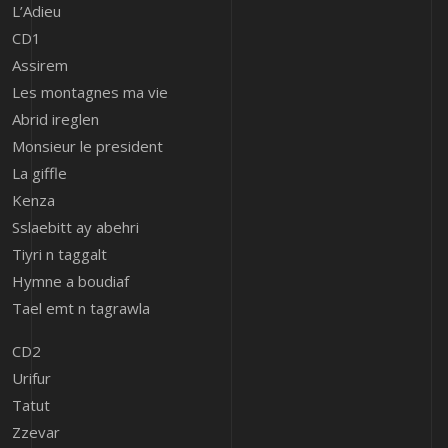
L’Adieu
CD1
Assirem
Les montagnes ma vie
Abrid ireglen
Monsieur le president
La giffle
Kenza
Sslaebitt ay abehri
Tiyri n taggalt
Hymne a boudiaf
Tael emt n tagrawla
CD2
Urifur
Tatut
Zzevar