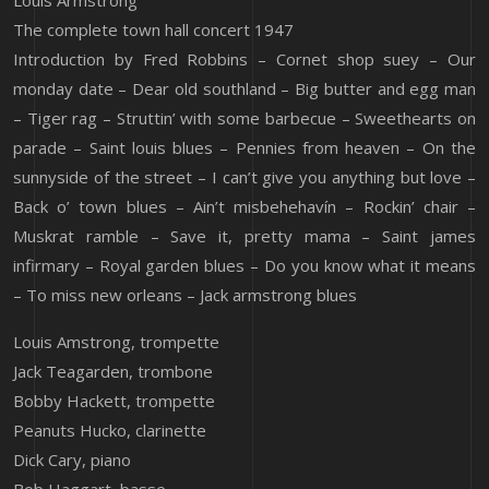
Louis Armstrong
The complete town hall concert 1947
Introduction by Fred Robbins – Cornet shop suey – Our
monday date – Dear old southland – Big butter and egg man
– Tiger rag – Struttin’ with some barbecue – Sweethearts on
parade – Saint louis blues – Pennies from heaven – On the
sunnyside of the street – I can’t give you anything but love –
Back o’ town blues – Ain’t misbehehavín – Rockin’ chair –
Muskrat ramble – Save it, pretty mama – Saint james
infirmary – Royal garden blues – Do you know what it means
– To miss new orleans – Jack armstrong blues
Louis Amstrong, trompette
Jack Teagarden, trombone
Bobby Hackett, trompette
Peanuts Hucko, clarinette
Dick Cary, piano