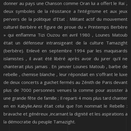
donner au pays une Chanson comme Oran lui a offert le Raï ,
deux symboles de la résistance a l’intégrisme et aux jeux
pervers de la politique d’Etat . Militant actif du mouvement
culturel Berbère et figure de proue du « Printemps Berbère
» qui enflamma Tizi Ouzou en avril 1980 , Lounes Matoub
était un défenseur intransigeant de la culture Tamazight
(berbère). Enlevé en septembre 1994 par les maquisards
islamistes , il avait été libéré après avoir du jurer qu’il ne
chanterait plus jamais . En janvier Lounes Matoub , barbe de
rebelle , chemise blanche , leur répondait en s’offrant le luxe
de deux concerts a guichet fermés au Zénith de Paris devant
plus de 7000 personnes venues la comme pour assister à
une grande fête de famille ; Il reparti 4 mois plus tard chanter
en en Kabylie.Ainsi était celui que l’on nommait le Rebelle :
bravache et généreux ,incarnant la dignité et les aspirations a
la démocratie du peuple Tamazight.